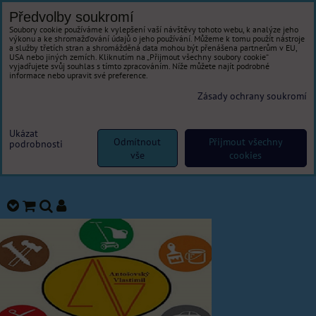
Předvolby soukromí
Soubory cookie používáme k vylepšení vaší návštěvy tohoto webu, k analýze jeho
výkonu a ke shromažďování údajů o jeho používání. Můžeme k tomu použít nástroje
a služby třetích stran a shromážděná data mohou být přenášena partnerům v EU,
USA nebo jiných zemích. Kliknutím na „Přijmout všechny soubory cookie“
vyjadřujete svůj souhlas s tímto zpracováním. Níže můžete najít podrobné
informace nebo upravit své preference.
Zásady ochrany soukromí
Ukázat
Odmítnout
Přijmout všechny
podrobnosti
vše
cookies