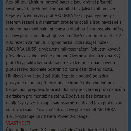
flexibilitou: Lithium-iontové baterie jsou v rámci přístrojů
systémové řady Einhell kompatibilní bez jakýchkoli omezení.
Čepele nůžek na živý plot ARCURRA 18/55 jsou vyrobeny z
laserem řezané a diamantem broušené oceli a jsou navržené s
ohledem na maximální přesnost a dlouhou životnost, aku nůžky
na živý plot s nimi dosahují řezné délky 55 centimetrů při až 2
400 řezech za minutu. Ergonomická úzká rukojeť nůžek
ARCURRA 18/55 je vybavena mikrospínačem. Robustní kovová
převodovka zabezpečuje dlouhou životnost aku nůžek na živý
plot. Díky praktickému sběrači řeziva lze při stříhání živého
plotu řezivo dokonale odstranit z horní části živého plotu.
Hliníkový kryt čepelí zajišťuje čepele a odolné pouzdro
poskytuje ochranu při uložení a je kromě toho vhodné pro
bezpečnou přepravu. Součástí dodávky je ochrana proti nárazům
s držákem pro montáž na stěnu. Dodává se bez baterie a
nabíječky, ty lze zakoupit samostatně, například jako praktickou
startovací sadu. Provoz nůžek na živý plot Einhell ARCURRA
18/55 vyžaduje 18V baterii Power X-Change.
VLASTNOSTI
Člen rodiny Power X-Change, vyžadována je baterie 1 x 18 V