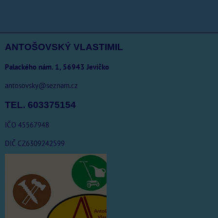
ANTOŠOVSKÝ VLASTIMIL
Palackého nám. 1, 56943 Jevíčko
antosovsky@seznam.cz
TEL. 603375154
IČO 45567948
DIČ CZ6309242599