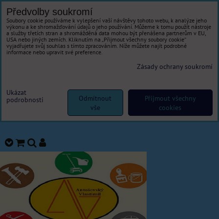
Předvolby soukromí
Soubory cookie používáme k vylepšení vaší návštěvy tohoto webu, k analýze jeho
výkonu a ke shromažďování údajů o jeho používání. Můžeme k tomu použít nástroje
a služby třetích stran a shromážděná data mohou být přenášena partnerům v EU,
USA nebo jiných zemích. Kliknutím na „Přijmout všechny soubory cookie“
vyjadřujete svůj souhlas s tímto zpracováním. Níže můžete najít podrobné
informace nebo upravit své preference.
Zásady ochrany soukromí
Ukázat
Odmítnout
Přijmout všechny
podrobnosti
vše
cookies