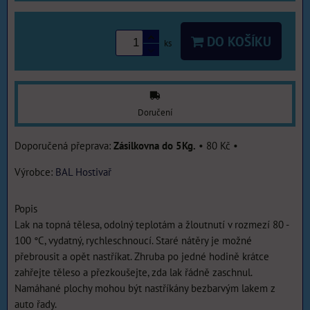
DO KOŠÍKU
ks
Doručení
Zásilkovna do 5Kg.
•
80 Kč
•
Výrobce:
BAL Hostivař
Popis
Lak na topná tělesa, odolný teplotám a žloutnutí v rozmezí 80 -
100 °C, vydatný, rychleschnoucí. Staré nátěry je možné
přebrousit a opět nastříkat. Zhruba po jedné hodině krátce
zahřejte těleso a přezkoušejte, zda lak řádně zaschnul.
Namáhané plochy mohou být nastříkány bezbarvým lakem z
auto řady.