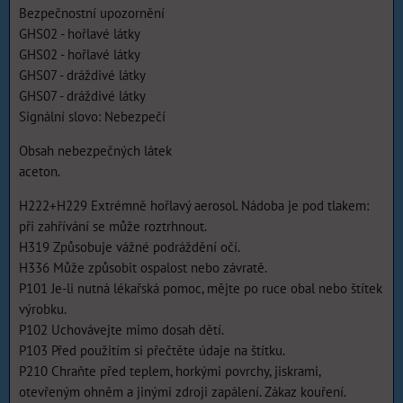
Bezpečnostní upozornění
GHS02 - hořlavé látky
GHS02 - hořlavé látky
GHS07 - dráždivé látky
GHS07 - dráždivé látky
Signální slovo: Nebezpečí
Obsah nebezpečných látek
aceton.
H222+H229 Extrémně hořlavý aerosol. Nádoba je pod tlakem:
při zahřívání se může roztrhnout.
H319 Způsobuje vážné podráždění očí.
H336 Může způsobit ospalost nebo závratě.
P101 Je-li nutná lékařská pomoc, mějte po ruce obal nebo štítek
výrobku.
P102 Uchovávejte mimo dosah dětí.
P103 Před použitím si přečtěte údaje na štítku.
P210 Chraňte před teplem, horkými povrchy, jiskrami,
otevřeným ohněm a jinými zdroji zapálení. Zákaz kouření.