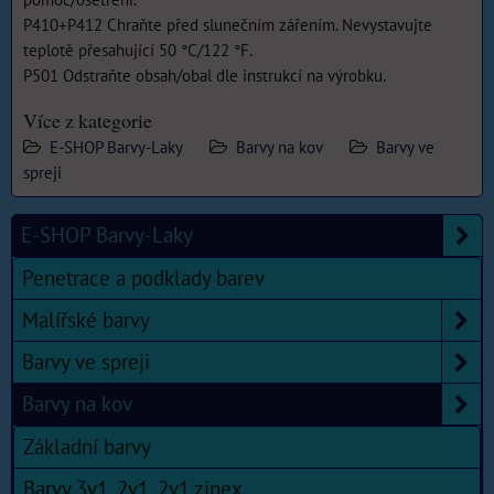
P410+P412 Chraňte před slunečním zářením. Nevystavujte
teplotě přesahující 50 °C/122 °F.
P501 Odstraňte obsah/obal dle instrukcí na výrobku.
Více z kategorie
E-SHOP Barvy-Laky
Barvy na kov
Barvy ve
spreji
E-SHOP Barvy-Laky
Penetrace a podklady barev
Malířské barvy
Barvy ve spreji
Barvy na kov
Základní barvy
Barvy 3v1, 2v1, 2v1 zinex.