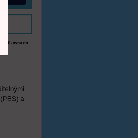
ní
Zásilkovna do
ditelnými
 (PES) a