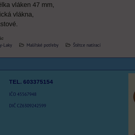
délka vláken 47 mm,
ická vlákna,
astové.
ie
y-Laky
Malířské potřeby
Štětce natírací
TEL. 603375154
IČO 45567948
DIČ CZ6309242599