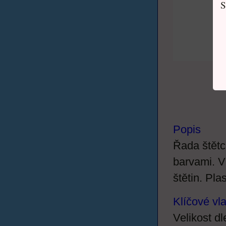
S
Popis
Řada štětc
barvami. V
štětin. Pla
Klíčové vl
Velikost dl