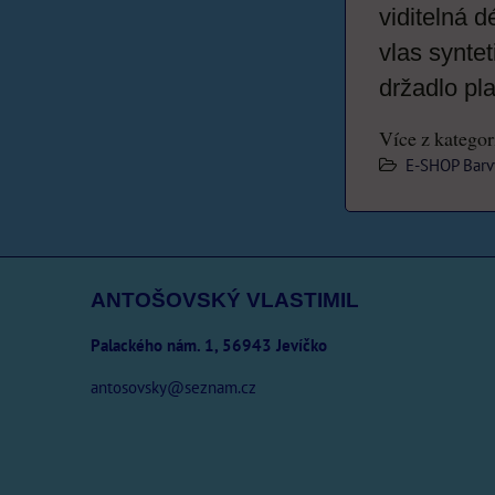
viditelná 
vlas syntet
držadlo pl
Více z kategor
E-SHOP Barv
ANTOŠOVSKÝ VLASTIMIL
Palackého nám. 1, 56943 Jevíčko
antosovsky@seznam.cz