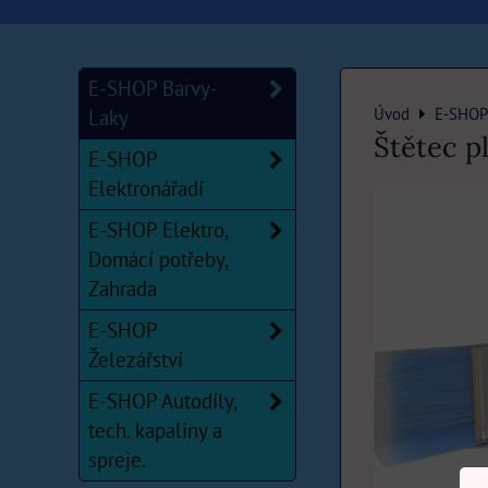
E-SHOP Barvy-
Úvod
E-SHOP
Laky
Štětec p
E-SHOP
Elektronářadí
E-SHOP Elektro,
Domácí potřeby,
Zahrada
E-SHOP
Železářství
E-SHOP Autodíly,
tech. kapaliny a
spreje.