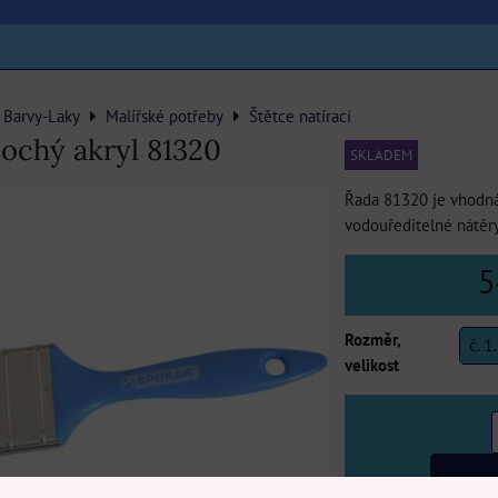
 Barvy-Laky
Malířské potřeby
Štětce natírací
lochý akryl 81320
SKLADEM
Řada 81320 je vhodn
vodouředitelné nátěry
5
Rozměr,
č. 1
velikost
DO