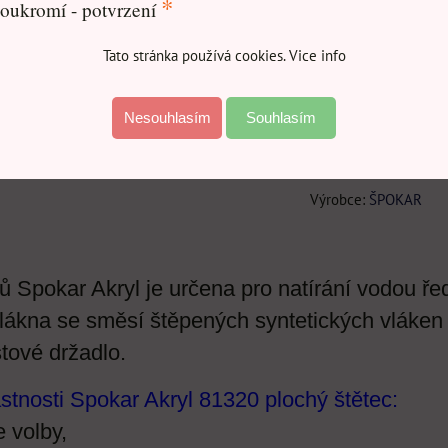
*
oukromí - potvrzení
Tato stránka používá cookies. Vice info
Doruče
Nesouhlasím
Souhlasím
5Kg.
•
80 Kč
•
Výrobce:
ŠPOKAR
ů Spokar Akryl je určena pro natírání vodou ře
lákna se směsí štěpených syntetických vláken
stové držadlo.
astnosti Spokar Akryl 81320 plochý štětec:
e volby,