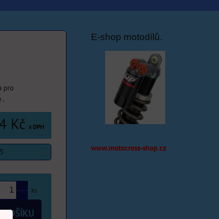
E-shop motodílů.
á pro
 .
4 Kč
s DPH
www.motocross-shop.cz
.5
ks
 KOŠÍKU