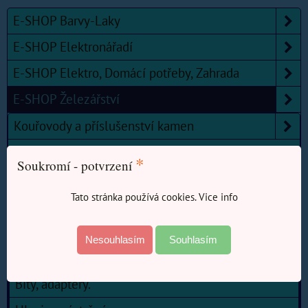
E-SHOP Barvy-Laky
E-SHOP Elektronářadí
E-SHOP Elektro, Domácí potřeby, Zahrada
E-SHOP Železářství
Kouřovody a příslušenství kamen
Měřidla, pásma, metry.
*
Soukromí - potvrzení
Nářadí
Tato stránka používá cookies. Vice info
Důlčik
Hasáky, franzouzské klíče, posuvné klíče.
Nesouhlasím
Souhlasím
Hlavice, gola, ráčny, bity, příslušenství
Bity, adaptéry.