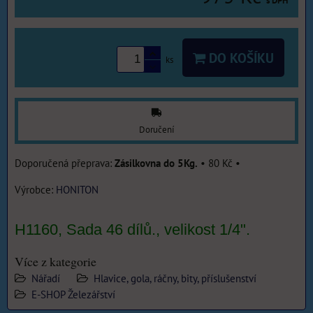
s DPH
DO KOŠÍKU
ks
Doručení
Zásilkovna do 5Kg.
•
80 Kč
•
Výrobce:
HONITON
H1160, Sada 46 dílů., velikost 1/4".
Více z kategorie
Nářadí
Hlavice, gola, ráčny, bity, příslušenství
E-SHOP Železářství