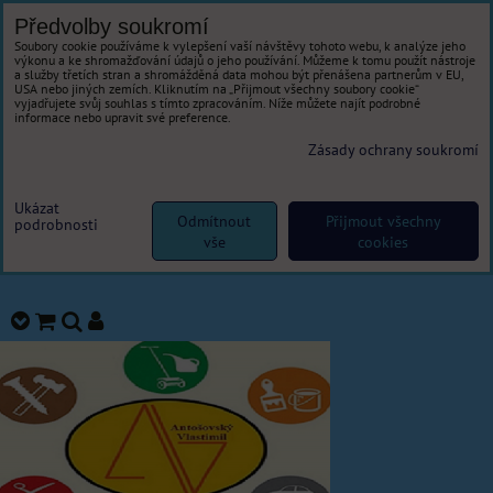
Předvolby soukromí
Soubory cookie používáme k vylepšení vaší návštěvy tohoto webu, k analýze jeho
výkonu a ke shromažďování údajů o jeho používání. Můžeme k tomu použít nástroje
a služby třetích stran a shromážděná data mohou být přenášena partnerům v EU,
USA nebo jiných zemích. Kliknutím na „Přijmout všechny soubory cookie“
vyjadřujete svůj souhlas s tímto zpracováním. Níže můžete najít podrobné
informace nebo upravit své preference.
Zásady ochrany soukromí
Ukázat
Odmítnout
Přijmout všechny
podrobnosti
vše
cookies