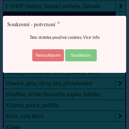
E-SHOP Elektro, Domácí potřeby, Zahrada
E-SHOP Železářství
*
Soukromí - potvrzení
Kouřovody a příslušenství kamen
Tato stránka používá cookies. Vice info
Měřidla, pásma, metry.
Nářadí
Nesouhlasím
Souhlasím
Důlčik
Hasáky, franzouzské klíče, posuvné klíče.
Hlavice, gola, ráčny, bity, příslušenství
Hladítka, držáky brusného papíru, hoblíky.
Kladiva, palice, paličky.
Klíče, sady klíčů.
Klínky