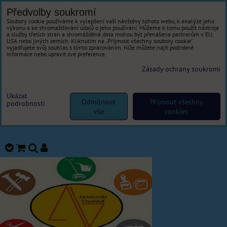
Předvolby soukromí
Soubory cookie používáme k vylepšení vaší návštěvy tohoto webu, k analýze jeho
výkonu a ke shromažďování údajů o jeho používání. Můžeme k tomu použít nástroje
a služby třetích stran a shromážděná data mohou být přenášena partnerům v EU,
USA nebo jiných zemích. Kliknutím na „Přijmout všechny soubory cookie“
vyjadřujete svůj souhlas s tímto zpracováním. Níže můžete najít podrobné
informace nebo upravit své preference.
Zásady ochrany soukromí
Ukázat
Odmítnout
Přijmout všechny
podrobnosti
vše
cookies