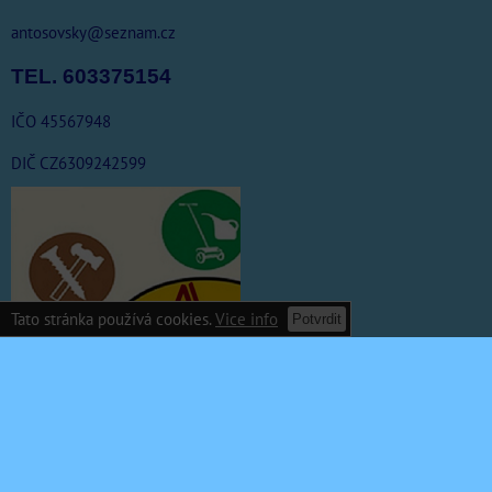
antosovsky@seznam.cz
TEL. 603375154
IČO 45567948
DIČ CZ6309242599
Tato stránka používá cookies.
Vice info
Potvrdit