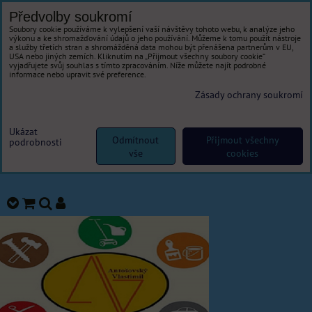
Předvolby soukromí
Soubory cookie používáme k vylepšení vaší návštěvy tohoto webu, k analýze jeho
výkonu a ke shromažďování údajů o jeho používání. Můžeme k tomu použít nástroje
a služby třetích stran a shromážděná data mohou být přenášena partnerům v EU,
USA nebo jiných zemích. Kliknutím na „Přijmout všechny soubory cookie“
vyjadřujete svůj souhlas s tímto zpracováním. Níže můžete najít podrobné
informace nebo upravit své preference.
Zásady ochrany soukromí
Ukázat
Odmítnout
Přijmout všechny
podrobnosti
vše
cookies