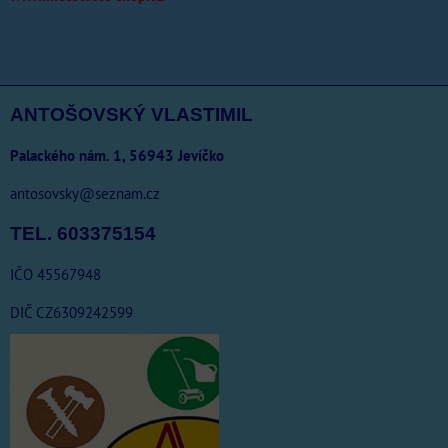
ANTOŠOVSKÝ VLASTIMIL
Palackého nám. 1, 56943 Jevíčko
antosovsky@seznam.cz
TEL. 603375154
IČO 45567948
DIČ CZ6309242599