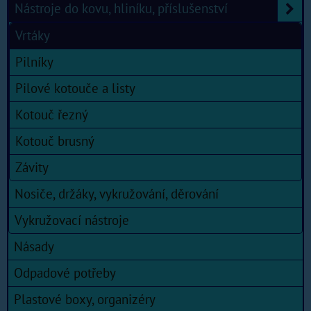
Nástroje do kovu, hliníku, příslušenství
Vrtáky
Pilníky
Pilové kotouče a listy
Kotouč řezný
Kotouč brusný
Závity
Nosiče, držáky, vykružování, děrování
Vykružovací nástroje
Násady
Odpadové potřeby
Plastové boxy, organizéry