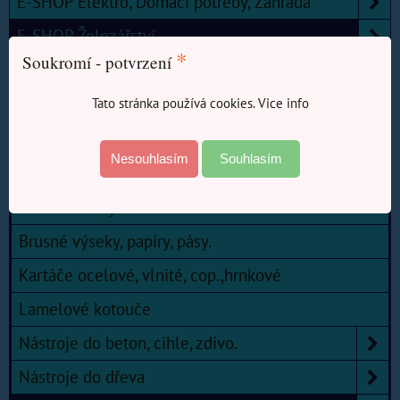
E-SHOP Elektro, Domácí potřeby, Zahrada
E-SHOP Železářství
*
Soukromí - potvrzení
Kouřovody a příslušenství kamen
Tato stránka používá cookies. Vice info
Měřidla, pásma, metry.
Nářadí
Nesouhlasím
Souhlasím
Nástroje, broušení, řezání.
Brusné houby
Brusné výseky, papíry, pásy.
Kartáče ocelové, vlnité, cop.,hrnkové
Lamelové kotouče
Nástroje do beton, cihle, zdivo.
Nástroje do dřeva