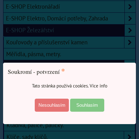
E-SHOP Elektronářadí
E-SHOP Elektro, Domácí potřeby, Zahrada
E-SHOP Železářství
Kouřovody a příslušenství kamen
Měřidla, pásma, metry.
Nářadí
*
Soukromí - potvrzení
Důlčik
Tato stránka používá cookies. Vice info
Hasáky, franzouzské klíče, posuvné klíče.
Hlavice, gola, ráčny, bity, příslušenství
Nesouhlasím
Souhlasím
Hladítka, držáky brusného papíru, hoblíky.
Kladiva, palice, paličky.
Klíče, sady klíčů.