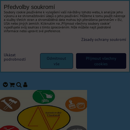
Předvolby soukromí
Soubory cookie používáme k vylepšení vaší návštěvy tohoto webu, k analýze jeho
výkonu a ke shromažďování údajů o jeho používání. Můžeme k tomu použít nástroje
a služby třetích stran a shromážděná data mohou být přenášena partnerům v EU,
USA nebo jiných zemích. Kliknutím na „Přijmout všechny soubory cookie“
vyjadřujete svůj souhlas s tímto zpracováním. Níže můžete najít podrobné
informace nebo upravit své preference.
Zásady ochrany soukromí
Ukázat
Odmítnout
Přijmout všechny
podrobnosti
vše
cookies