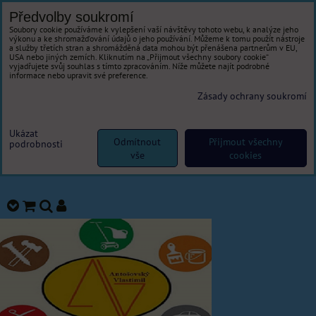
Předvolby soukromí
Soubory cookie používáme k vylepšení vaší návštěvy tohoto webu, k analýze jeho
výkonu a ke shromažďování údajů o jeho používání. Můžeme k tomu použít nástroje
a služby třetích stran a shromážděná data mohou být přenášena partnerům v EU,
USA nebo jiných zemích. Kliknutím na „Přijmout všechny soubory cookie“
vyjadřujete svůj souhlas s tímto zpracováním. Níže můžete najít podrobné
informace nebo upravit své preference.
Zásady ochrany soukromí
Ukázat
Odmítnout
Přijmout všechny
podrobnosti
vše
cookies