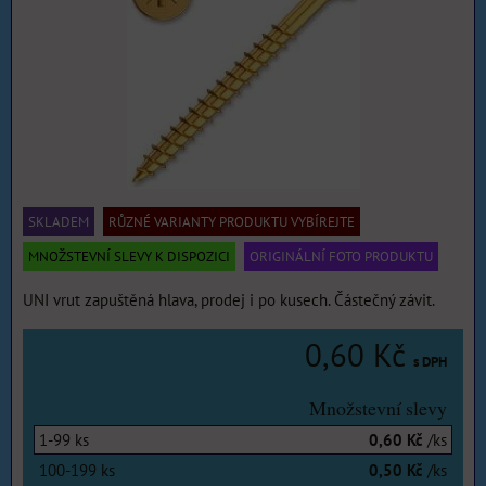
SKLADEM
RŮZNÉ VARIANTY PRODUKTU VYBÍREJTE
MNOŽSTEVNÍ SLEVY K DISPOZICI
ORIGINÁLNÍ FOTO PRODUKTU
UNI vrut zapuštěná hlava, prodej i po kusech. Částečný závit.
0,60 Kč
s DPH
Množstevní slevy
1-99
ks
0,60 Kč
/ks
100-199
ks
0,50 Kč
/ks