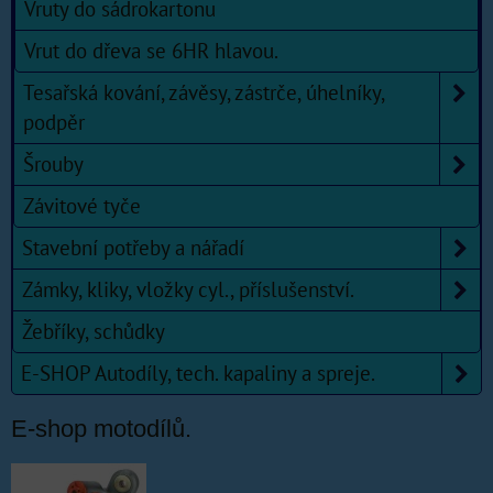
Vruty do sádrokartonu
Vrut do dřeva se 6HR hlavou.
Tesařská kování, závěsy, zástrče, úhelníky,
podpěr
Šrouby
Závitové tyče
Stavební potřeby a nářadí
Zámky, kliky, vložky cyl., příslušenství.
Žebříky, schůdky
E-SHOP Autodíly, tech. kapaliny a spreje.
E-shop motodílů.