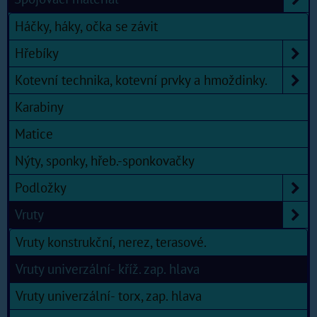
Háčky, háky, očka se závit
Hřebíky
Kotevní technika, kotevní prvky a hmoždinky.
Karabiny
Matice
Nýty, sponky, hřeb.-sponkovačky
Podložky
Vruty
Vruty konstrukční, nerez, terasové.
Vruty univerzální- kříž. zap. hlava
Vruty univerzální- torx, zap. hlava