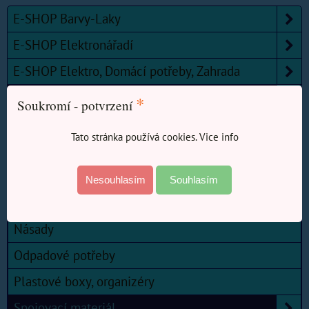
E-SHOP Barvy-Laky
E-SHOP Elektronářadí
E-SHOP Elektro, Domácí potřeby, Zahrada
E-SHOP Železářství
*
Soukromí - potvrzení
Kouřovody a příslušenství kamen
Tato stránka používá cookies. Vice info
Měřidla, pásma, metry.
Nářadí
Nesouhlasím
Souhlasím
Nástroje, broušení, řezání.
Násady
Odpadové potřeby
Plastové boxy, organizéry
Spojovací materiál