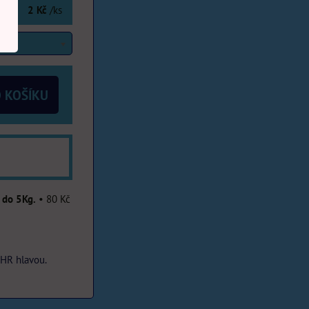
2 Kč
/ks
 KOŠÍKU
 do 5Kg.
•
80 Kč
6HR hlavou.