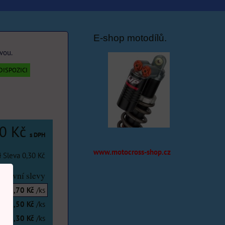
E-shop motodílů.
vou.
DISPOZICI
70 Kč
s DPH
www.motocross-shop.cz
H
Sleva
0,30 Kč
stevní slevy
2,70 Kč
/ks
2,50 Kč
/ks
2,30 Kč
/ks