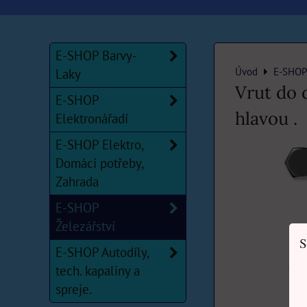
E-SHOP Barvy-
Úvod
E-SHOP 
Laky
Vrut do 
E-SHOP
hlavou .
Elektronářadí
E-SHOP Elektro,
Domácí potřeby,
Zahrada
E-SHOP
Železářství
S
E-SHOP Autodíly,
tech. kapaliny a
spreje.