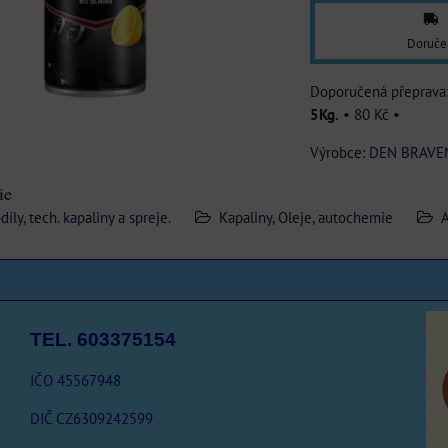
Doruče
5Kg.
•
80 Kč
•
Výrobce:
DEN BRAVE
ie
ly, tech. kapaliny a spreje.
Kapaliny, Oleje, autochemie
TEL. 603375154
IČO 45567948
DIČ CZ6309242599