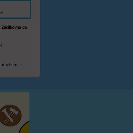
ní
Zásilkovna do
N
Autochemie