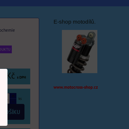
E-shop motodílů.
ochemie
ODUKTU
9 Kč
s DPH
www.motocross-shop.cz
ks
 KOŠÍKU