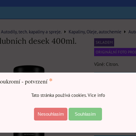
Autodíly, tech. kapaliny a spreje.
Kapaliny, Oleje, autochemie
Aut
alubních desek 400ml.
SKLADEM
ORIGINÁLNÍ FOTO PR
Vůně: Citron.
11
*
oukromí - potvrzení
Tato stránka používá cookies. Vice info
Nesouhlasím
Souhlasím
DO