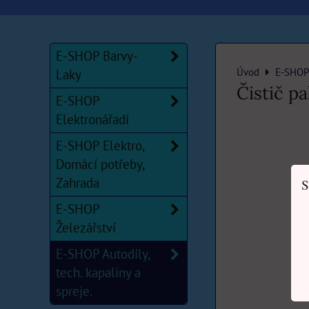
E-SHOP Barvy-
Úvod
E-SHOP 
Laky
Čistič p
E-SHOP
Elektronářadí
E-SHOP Elektro,
Domácí potřeby,
Zahrada
S
E-SHOP
Železářství
E-SHOP Autodíly,
tech. kapaliny a
spreje.