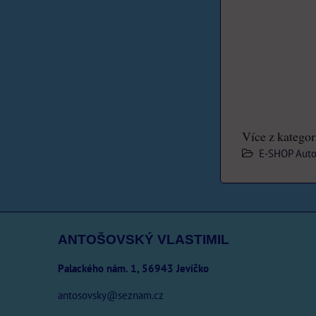
Více z kategor
E-SHOP Autodí
ANTOŠOVSKÝ VLASTIMIL
Palackého nám. 1, 56943 Jevíčko
antosovsky@seznam.cz