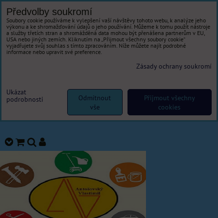
Předvolby soukromí
Soubory cookie používáme k vylepšení vaší návštěvy tohoto webu, k analýze jeho
výkonu a ke shromažďování údajů o jeho používání. Můžeme k tomu použít nástroje
a služby třetích stran a shromážděná data mohou být přenášena partnerům v EU,
USA nebo jiných zemích. Kliknutím na „Přijmout všechny soubory cookie“
vyjadřujete svůj souhlas s tímto zpracováním. Níže můžete najít podrobné
informace nebo upravit své preference.
Zásady ochrany soukromí
Ukázat
Odmítnout
Přijmout všechny
podrobnosti
vše
cookies