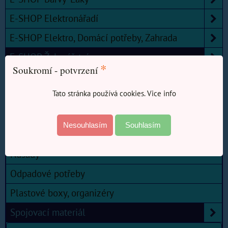
E-SHOP Elektronářadí
E-SHOP Elektro, Domácí potřeby, Zahrada
E-SHOP Železářství
*
Soukromí - potvrzení
Kouřovody a příslušenství kamen
Tato stránka používá cookies. Vice info
Měřidla, pásma, metry.
Nářadí
Nesouhlasím
Souhlasím
Nástroje, broušení, řezání.
Násady
Odpadové potřeby
Plastové boxy, organizéry
Spojovací materiál