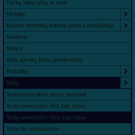
Háčky, háky, očka se závit
Hřebíky
Kotevní technika, kotevní prvky a hmoždinky.
Karabiny
Matice
Nýty, sponky, hřeb.-sponkovačky
Podložky
Vruty
Vruty konstrukční, nerez, terasové.
Vruty univerzální- kříž. zap. hlava
Vruty univerzální- torx, zap. hlava
Vruty do sádrokartonu