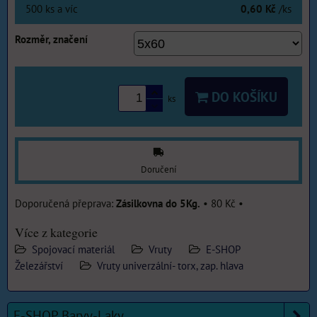
500
ks
a víc
0,60 Kč
/ks
Rozměr, značení
DO KOŠÍKU
ks
Doručení
Zásilkovna do 5Kg.
•
80 Kč
•
Více z kategorie
Spojovací materiál
Vruty
E-SHOP
Železářství
Vruty univerzální- torx, zap. hlava
E-SHOP Barvy-Laky