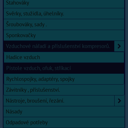
Stahováky
Svěrky, stužidla, úhelníky.
Šroubováky, sady .
Sponkovačky
Vzduchové nářadí a příslušenství kompresorů.
Hadice vzduch
Pistole vzduch, ofuk, stříkací
Rychlospojky, adaptéry, spojky
Závitníky , příslušenství.
Nástroje, broušení, řezání.
Násady
Odpadové potřeby