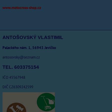
www.motocross-shop.cz
ANTOŠOVSKÝ VLASTIMIL
Palackého nám. 1, 56943 Jevíčko
antosovsky@seznam.cz
TEL. 603375154
IČO 45567948
DIČ CZ6309242599