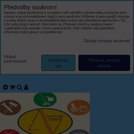
Předvolby soukromí
Soubory cookie používáme k vylepšení vaší návštěvy tohoto webu, k analýze jeho
výkonu a ke shromažďování údajů o jeho používání. Můžeme k tomu použít nástroje
a služby třetích stran a shromážděná data mohou být přenášena partnerům v EU,
USA nebo jiných zemích. Kliknutím na „Přijmout všechny soubory cookie“
vyjadřujete svůj souhlas s tímto zpracováním. Níže můžete najít podrobné
informace nebo upravit své preference.
Zásady ochrany soukromí
Ukázat
Odmítnout
Přijmout všechny
podrobnosti
vše
cookies