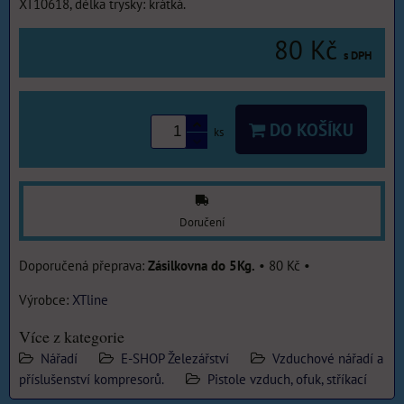
XT10618, délka trysky: krátká.
80 Kč
s DPH
DO KOŠÍKU
ks
Doručení
Zásilkovna do 5Kg.
•
80 Kč
•
Výrobce:
XTline
Více z kategorie
Nářadí
E-SHOP Železářství
Vzduchové nářadí a
příslušenství kompresorů.
Pistole vzduch, ofuk, stříkací