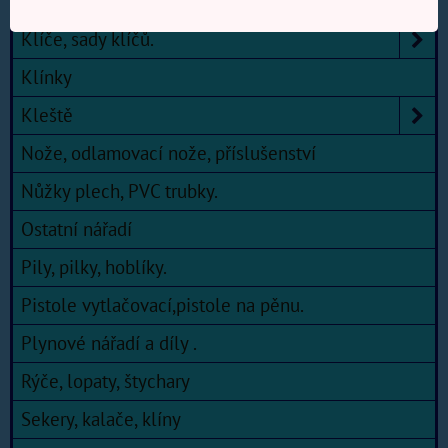
Kladiva, palice, paličky.
Klíče, sady klíčů.
Klínky
Kleště
Nože, odlamovací nože, příslušenství
Nůžky plech, PVC trubky.
Ostatní nářadí
Pily, pilky, hoblíky.
Pistole vytlačovací,pistole na pěnu.
Plynové nářadí a díly .
Rýče, lopaty, štychary
Sekery, kalače, klíny