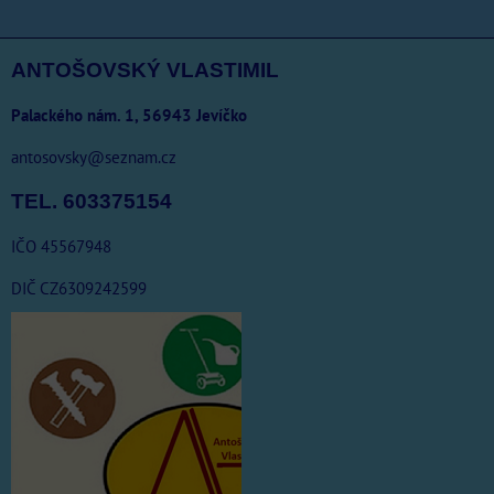
ANTOŠOVSKÝ VLASTIMIL
Palackého nám. 1, 56943 Jevíčko
antosovsky@seznam.cz
TEL. 603375154
IČO 45567948
DIČ CZ6309242599