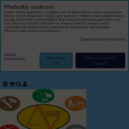
Předvolby soukromí
Soubory cookie používáme k vylepšení vaší návštěvy tohoto webu, k analýze jeho
výkonu a ke shromažďování údajů o jeho používání. Můžeme k tomu použít nástroje
a služby třetích stran a shromážděná data mohou být přenášena partnerům v EU,
USA nebo jiných zemích. Kliknutím na „Přijmout všechny soubory cookie“
vyjadřujete svůj souhlas s tímto zpracováním. Níže můžete najít podrobné
informace nebo upravit své preference.
Zásady ochrany soukromí
Ukázat
Odmítnout
Přijmout všechny
podrobnosti
vše
cookies