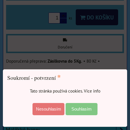
DO KOŠÍKU
ks
Doručení
Zásilkovna do 5Kg.
•
80 Kč
•
Výrobce:
BAL Hostivař
*
Soukromí - potvrzení
Více z kategorie
Tato stránka používá cookies. Vice info
E-SHOP Barvy-Laky
Barvy ve spreji
E-SHOP Barvy-Laky
Nesouhlasím
Souhlasím
Penetrace a podklady barev
Malířské barvy