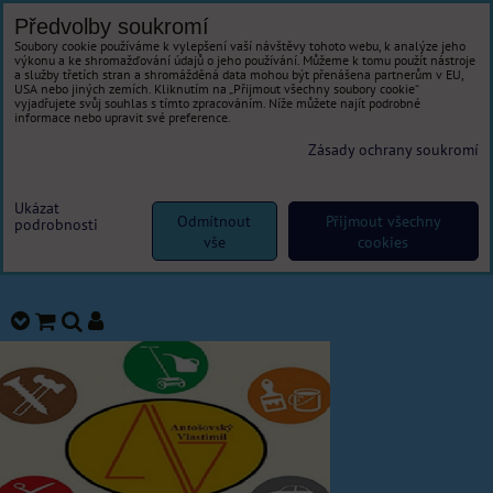
Předvolby soukromí
Soubory cookie používáme k vylepšení vaší návštěvy tohoto webu, k analýze jeho
výkonu a ke shromažďování údajů o jeho používání. Můžeme k tomu použít nástroje
a služby třetích stran a shromážděná data mohou být přenášena partnerům v EU,
USA nebo jiných zemích. Kliknutím na „Přijmout všechny soubory cookie“
vyjadřujete svůj souhlas s tímto zpracováním. Níže můžete najít podrobné
informace nebo upravit své preference.
Zásady ochrany soukromí
Ukázat
Odmítnout
Přijmout všechny
podrobnosti
vše
cookies