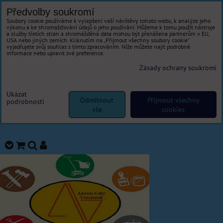
Předvolby soukromí
Soubory cookie používáme k vylepšení vaší návštěvy tohoto webu, k analýze jeho
výkonu a ke shromažďování údajů o jeho používání. Můžeme k tomu použít nástroje
a služby třetích stran a shromážděná data mohou být přenášena partnerům v EU,
USA nebo jiných zemích. Kliknutím na „Přijmout všechny soubory cookie“
vyjadřujete svůj souhlas s tímto zpracováním. Níže můžete najít podrobné
informace nebo upravit své preference.
Zásady ochrany soukromí
Ukázat
Odmítnout
Přijmout všechny
podrobnosti
vše
cookies