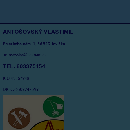
ANTOŠOVSKÝ VLASTIMIL
Palackého nám. 1, 56943 Jevíčko
antosovsky@seznam.cz
TEL. 603375154
IČO 45567948
DIČ CZ6309242599