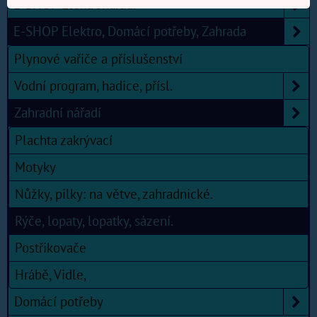
E-SHOP Elektronářadí
E-SHOP Elektro, Domácí potřeby, Zahrada
Plynové vařiče a příslušenství
Vodní program, hadice, přísl.
Zahradní nářadí
Plachta zakrývací
Motyky
Nůžky, pilky: na větve, zahradnické.
Rýče, lopaty, lopatky, sázení.
Postřikovače
Hrábě, Vidle,
Domácí potřeby