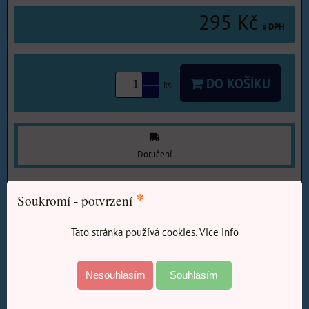
295 Kč
s DPH
DO KOŠÍKU
ks
Doručení
Zásilkovna do 5Kg.
•
80 Kč
•
*
Soukromí - potvrzení
Více z kategorie
Tato stránka používá cookies. Vice info
E-SHOP Elektro, Domácí potřeby, Zahrada
Zahradní
nářadí
Rýče, lopaty, lopatky, sázení.
Nesouhlasím
Souhlasím
E-SHOP Barvy-Laky