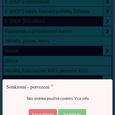
E-SHOP Elektronářadí
E-SHOP Elektro, Domácí potřeby, Zahrada
E-SHOP Železářství
Kouřovody a příslušenství kamen
Měřidla, pásma, metry.
Nářadí
Důlčik
Hasáky, franzouzské klíče, posuvné klíče.
Hlavice, gola, ráčny, bity, příslušenství
*
Soukromí - potvrzení
Bity, adaptéry.
Tato stránka používá cookies. Vice info
Hlavice nástrčné
Hlavice zástrčné
Nesouhlasím
Souhlasím