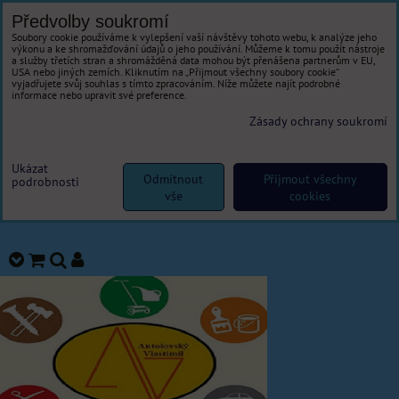
Předvolby soukromí
Soubory cookie používáme k vylepšení vaší návštěvy tohoto webu, k analýze jeho
výkonu a ke shromažďování údajů o jeho používání. Můžeme k tomu použít nástroje
a služby třetích stran a shromážděná data mohou být přenášena partnerům v EU,
USA nebo jiných zemích. Kliknutím na „Přijmout všechny soubory cookie“
vyjadřujete svůj souhlas s tímto zpracováním. Níže můžete najít podrobné
informace nebo upravit své preference.
Zásady ochrany soukromí
Ukázat
Odmítnout
Přijmout všechny
podrobnosti
vše
cookies