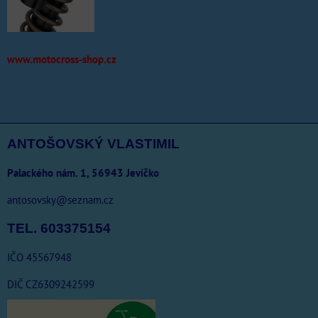
www.motocross-shop.cz
ANTOŠOVSKÝ VLASTIMIL
Palackého nám. 1, 56943 Jevíčko
antosovsky@seznam.cz
TEL. 603375154
IČO 45567948
DIČ CZ6309242599