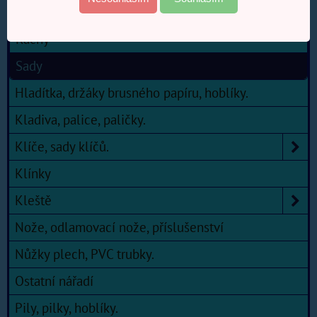
Příslušenství hlavic
Ráčny
Sady
Hladítka, držáky brusného papíru, hoblíky.
Kladiva, palice, paličky.
Klíče, sady klíčů.
Klínky
Kleště
Nože, odlamovací nože, příslušenství
Nůžky plech, PVC trubky.
Ostatní nářadí
Pily, pilky, hoblíky.