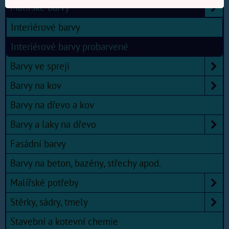
Malířské barvy
Interiérové barvy
Interiérové barvy probarvené
Barvy ve spreji
Barvy na kov
Barvy na dřevo a kov
Barvy a laky na dřevo
Fasádní barvy
Barvy na beton, bazény, střechy apod.
Malířské potřeby
Stěrky, sádry, tmely
Stavební a kotevní chemie