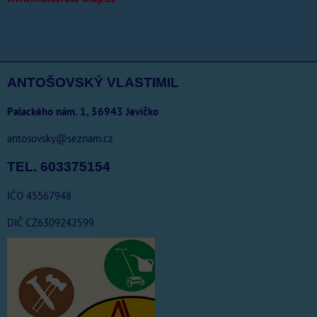
ANTOŠOVSKÝ VLASTIMIL
Palackého nám. 1, 56943 Jevíčko
antosovsky@seznam.cz
TEL. 603375154
IČO 45567948
DIČ CZ6309242599