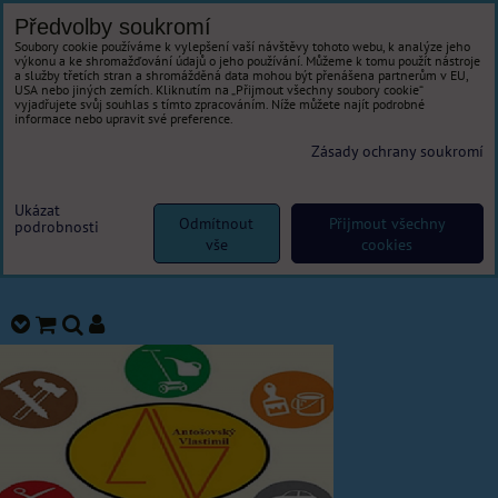
Předvolby soukromí
Soubory cookie používáme k vylepšení vaší návštěvy tohoto webu, k analýze jeho
výkonu a ke shromažďování údajů o jeho používání. Můžeme k tomu použít nástroje
a služby třetích stran a shromážděná data mohou být přenášena partnerům v EU,
USA nebo jiných zemích. Kliknutím na „Přijmout všechny soubory cookie“
vyjadřujete svůj souhlas s tímto zpracováním. Níže můžete najít podrobné
informace nebo upravit své preference.
Zásady ochrany soukromí
Ukázat
Odmítnout
Přijmout všechny
podrobnosti
vše
cookies