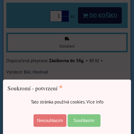
DO KOŠÍKU
ks
Doručení
Zásilkovna do 5Kg.
•
80 Kč
•
Výrobce:
BAL Hostivař
Více z kategorie
*
Soukromí - potvrzení
E-SHOP Barvy-Laky
Malířské barvy
Interiérové
barvy probarvené
Tato stránka používá cookies. Vice info
E-SHOP Barvy-Laky
Nesouhlasím
Souhlasím
Penetrace a podklady barev