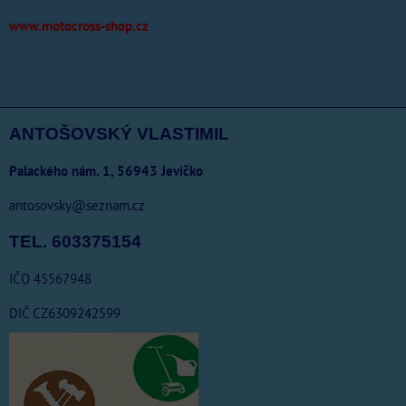
www.motocross-shop.cz
ANTOŠOVSKÝ VLASTIMIL
Palackého nám. 1, 56943 Jevíčko
antosovsky@seznam.cz
TEL. 603375154
IČO 45567948
DIČ CZ6309242599