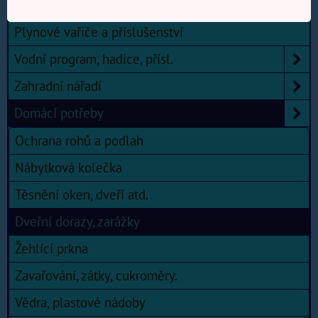
E-SHOP Elektro, Domácí potřeby, Zahrada
Plynové vařiče a příslušenství
Vodní program, hadice, přísl.
Zahradní nářadí
Domácí potřeby
Ochrana rohů a podlah
Nábytková kolečka
Těsnění oken, dveří atd.
Dveřní dorazy, zarážky
Žehlící prkna
Zavařování, zátky, cukroměry.
Vědra, plastové nádoby