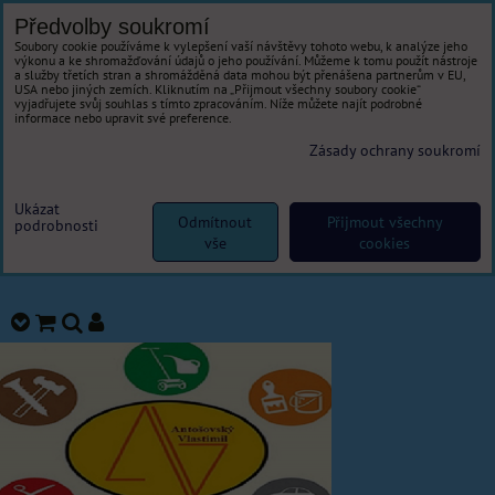
Předvolby soukromí
Soubory cookie používáme k vylepšení vaší návštěvy tohoto webu, k analýze jeho
výkonu a ke shromažďování údajů o jeho používání. Můžeme k tomu použít nástroje
a služby třetích stran a shromážděná data mohou být přenášena partnerům v EU,
USA nebo jiných zemích. Kliknutím na „Přijmout všechny soubory cookie“
vyjadřujete svůj souhlas s tímto zpracováním. Níže můžete najít podrobné
informace nebo upravit své preference.
Zásady ochrany soukromí
Ukázat
Odmítnout
Přijmout všechny
podrobnosti
vše
cookies