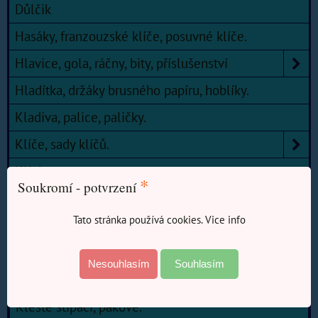
Důlčik
Hasáky, franzouzské klíče, posuvné klíče.
Hlavice, gola, ráčny, bity, příslušenství
Hladítka, držáky brusného papíru, hoblíky.
Kladiva, palice, paličky.
Klíče, sady klíčů.
Klínky
*
Soukromí - potvrzení
Kleště
Tato stránka používá cookies. Vice info
Nýtovací kleště
Siko kleště
Nesouhlasím
Souhlasím
Kleště ploché
Kleště štípací, pákové.