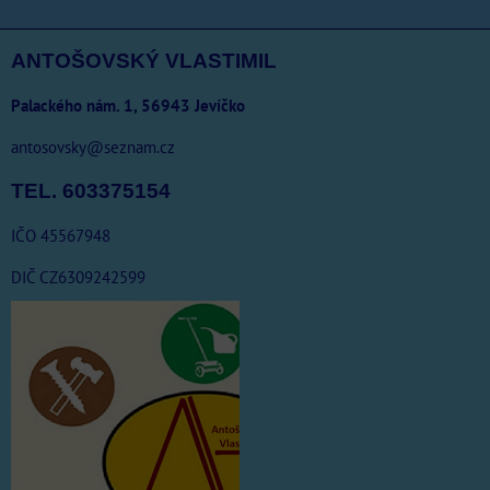
ANTOŠOVSKÝ VLASTIMIL
Palackého nám. 1, 56943 Jevíčko
antosovsky@seznam.cz
TEL. 603375154
IČO 45567948
DIČ CZ6309242599