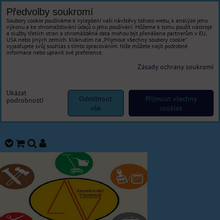
Předvolby soukromí
Soubory cookie používáme k vylepšení vaší návštěvy tohoto webu, k analýze jeho
výkonu a ke shromažďování údajů o jeho používání. Můžeme k tomu použít nástroje
a služby třetích stran a shromážděná data mohou být přenášena partnerům v EU,
USA nebo jiných zemích. Kliknutím na „Přijmout všechny soubory cookie“
vyjadřujete svůj souhlas s tímto zpracováním. Níže můžete najít podrobné
informace nebo upravit své preference.
Zásady ochrany soukromí
Ukázat
Odmítnout
Přijmout všechny
podrobnosti
vše
cookies