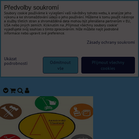
Předvolby soukromí
Soubory cookie používáme k vylepšení vaší návštěvy tohoto webu, k analýze jeho
výkonu a ke shromažďování údajů o jeho používání. Můžeme k tomu použít nástroje
a služby třetích stran a shromážděná data mohou být přenášena partnerům v EU,
USA nebo jiných zemích. Kliknutím na „Přijmout všechny soubory cookie“
vyjadřujete svůj souhlas s tímto zpracováním. Níže můžete najít podrobné
informace nebo upravit své preference.
Zásady ochrany soukromí
Ukázat
Odmítnout
Přijmout všechny
podrobnosti
vše
cookies