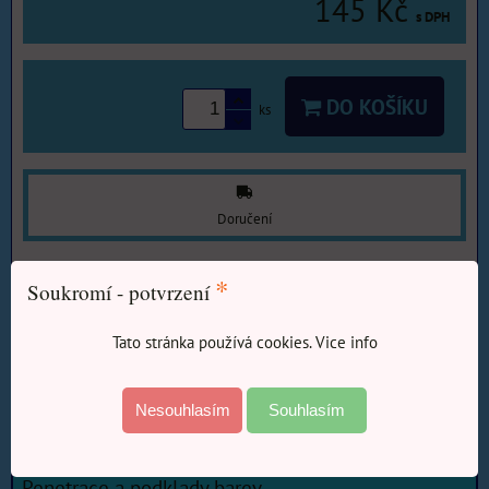
145 Kč
s DPH
DO KOŠÍKU
ks
Doručení
Zásilkovna do 5Kg.
•
80 Kč
•
*
Soukromí - potvrzení
Výrobce:
DEN BRAVEN
Tato stránka používá cookies. Vice info
Více z kategorie
E-SHOP Barvy-Laky
Stavební a kotevní chemie
Nesouhlasím
Souhlasím
E-SHOP Barvy-Laky
Penetrace a podklady barev