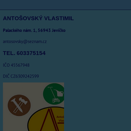
ANTOŠOVSKÝ VLASTIMIL
Palackého nám. 1, 56943 Jevíčko
antosovsky@seznam.cz
TEL. 603375154
IČO 45567948
DIČ CZ6309242599