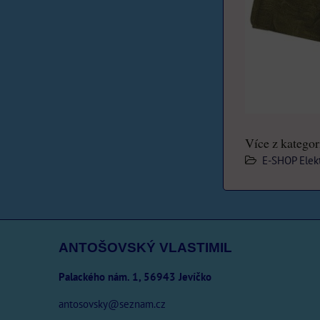
Více z kategor
E-SHOP Elekt
ANTOŠOVSKÝ VLASTIMIL
Palackého nám. 1, 56943 Jevíčko
antosovsky@seznam.cz