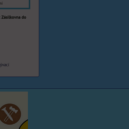
ní
Zásilkovna do
rývací