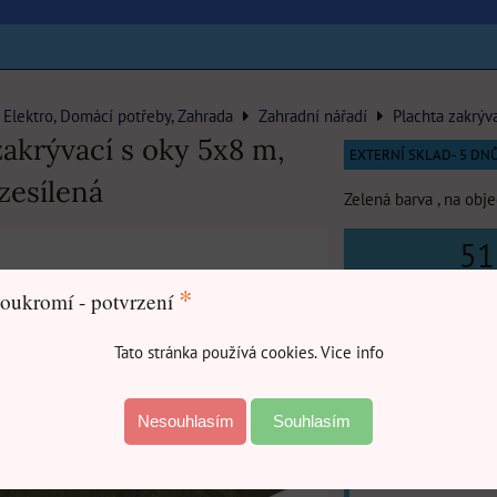
Elektro, Domácí potřeby, Zahrada
Zahradní nářadí
Plachta zakrýv
zakrývací s oky 5x8 m,
EXTERNÍ SKLAD- 5 DN
zesílená
Zelená barva , na obj
51
*
oukromí - potvrzení
Tato stránka používá cookies. Vice info
DO
Nesouhlasím
Souhlasím