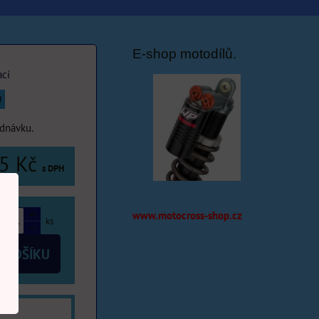
E-shop motodílů.
ací
Ů
ednávku.
5 Kč
s DPH
www.motocross-shop.cz
ks
 KOŠÍKU