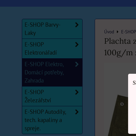
E-SHOP Barvy-
Úvod
E-SHOP 
Laky
Plachta 
E-SHOP
100g/m 
Elektronářadí
E-SHOP Elektro,
Domácí potřeby,
Zahrada
S
E-SHOP
Železářství
E-SHOP Autodíly,
tech. kapaliny a
spreje.