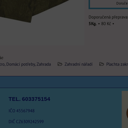
Doruče
5Kg.
•
80 Kč
•
ie
ro, Domácí potřeby, Zahrada
Zahradní nářadí
Plachta zak
TEL. 603375154
IČO 45567948
DIČ CZ6309242599