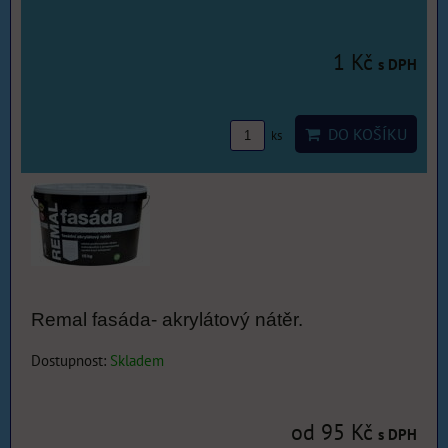
1 Kč
s DPH
DO KOŠÍKU
ks
Remal fasáda- akrylátový nátěr.
Dostupnost:
Skladem
od 95 Kč
s DPH