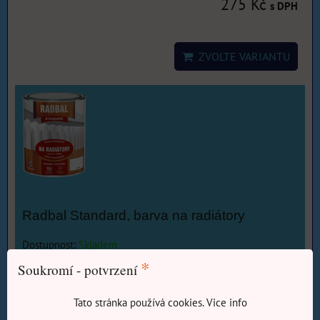
275 Kč
s DPH
ZVOLTE VARIANTU
Radbal Standard, barva na radiátory
Dostupnost:
Skladem
*
Soukromí - potvrzení
od 255 Kč
s DPH
Tato stránka používá cookies. Vice info