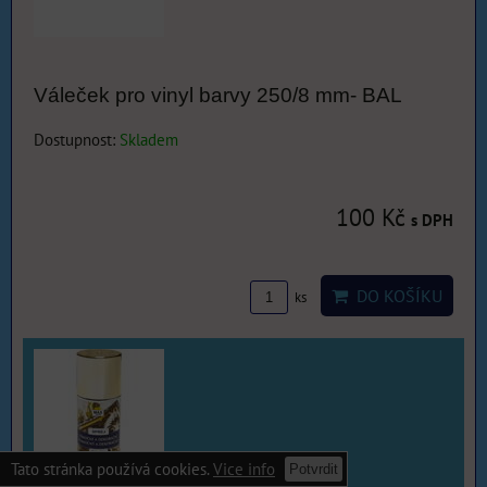
Váleček pro vinyl barvy 250/8 mm- BAL
Dostupnost:
Skladem
100 Kč
s DPH
DO KOŠÍKU
ks
Tato stránka používá cookies.
Vice info
Potvrdit