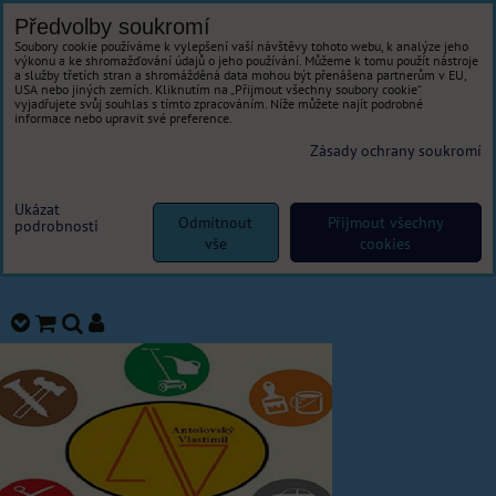
Předvolby soukromí
Soubory cookie používáme k vylepšení vaší návštěvy tohoto webu, k analýze jeho
výkonu a ke shromažďování údajů o jeho používání. Můžeme k tomu použít nástroje
a služby třetích stran a shromážděná data mohou být přenášena partnerům v EU,
USA nebo jiných zemích. Kliknutím na „Přijmout všechny soubory cookie“
vyjadřujete svůj souhlas s tímto zpracováním. Níže můžete najít podrobné
informace nebo upravit své preference.
Zásady ochrany soukromí
Ukázat
Odmítnout
Přijmout všechny
podrobnosti
vše
cookies