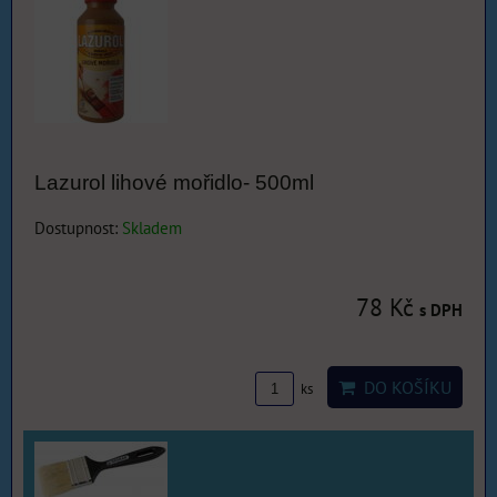
Lazurol lihové mořidlo- 500ml
Dostupnost:
Skladem
78 Kč
s DPH
DO KOŠÍKU
ks