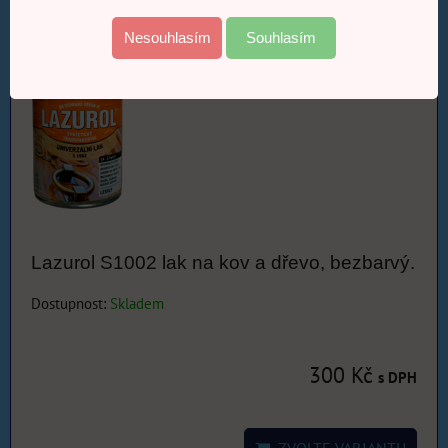
Nesouhlasím
Souhlasím
ZVOLTE VARIANTU
Lazurol S1002 lak na kov a dřevo, bezbarvý.
Dostupnost:
Skladem
300 Kč
s DPH