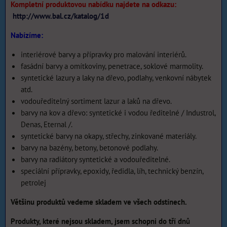
Kompletní produktovou nabídku najdete na odkazu:
http://www.bal.cz/katalog/1d
Nabízíme:
interiérové barvy a přípravky pro malování interiérů.
fasádní barvy a omítkoviny, penetrace, soklové marmolity.
syntetické lazury a laky na dřevo, podlahy, venkovní nábytek
atd.
vodouředitelný sortiment lazur a laků na dřevo.
barvy na kov a dřevo: syntetické i vodou ředitelné / Industrol,
Denas, Eternal /.
syntetické barvy na okapy, střechy, zinkované materiály.
barvy na bazény, betony, betonové podlahy.
barvy na radiátory syntetické a vodouředitelné.
speciální přípravky, epoxidy, ředidla, líh, technický benzín,
petrolej
Většinu produktů vedeme skladem ve všech odstínech.
Produkty, které nejsou skladem, jsem schopni do tří dnů