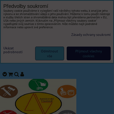
Předvolby soukromí
Soubory cookie používáme k vylepšení vaší návštěvy tohoto webu, k analýze jeho
výkonu a ke shromažďování údajů o jeho používání. Můžeme k tomu použít nástroje
a služby třetích stran a shromážděná data mohou být přenášena partnerům v EU,
USA nebo jiných zemích. Kliknutím na „Přijmout všechny soubory cookie“
vyjadřujete svůj souhlas s tímto zpracováním. Níže můžete najít podrobné
informace nebo upravit své preference.
Zásady ochrany soukromí
Ukázat
Odmítnout
Přijmout všechny
podrobnosti
vše
cookies