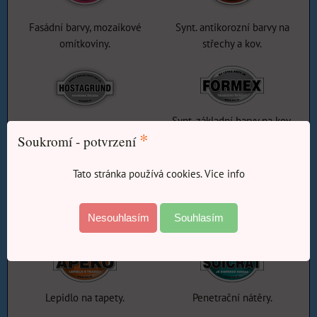
Fasádní barvy, mozaikové
Synt. antikorozní barvy na
omítkoviny.
střechy a kov.
Synt. základní barvy na kov.
Zákl. a vrchní barvy kov.
*
Soukromí - potvrzení
Tato stránka používá cookies. Vice info
Zákl. rychleschnoucí nátěry
Tepelně odolné emaily.
Nesouhlasím
Souhlasím
kov a dřevo.
Lepidlo na tapety.
Penetrační nátěry.